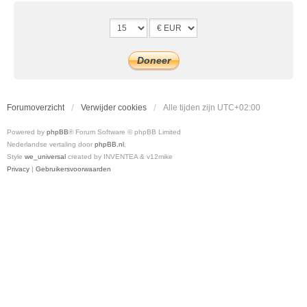
Forumoverzicht
Verwijder cookies
Alle tijden zijn
UTC+02:00
Powered by
phpBB
® Forum Software © phpBB Limited
Nederlandse vertaling door
phpBB.nl
.
Style
we_universal
created by INVENTEA & v12mike
Privacy
|
Gebruikersvoorwaarden