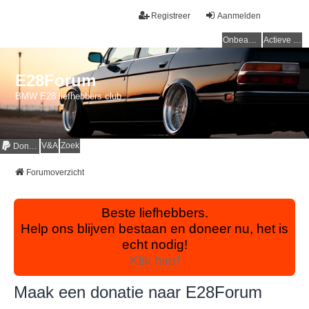
Registreer
Aanmelden
Onbeantwoorde onderwerpen
Actieve onderwerpen
E28Forum
BMW E28 liefhebbers club
V&A
Zoek
Donaties
Forumoverzicht
Beste liefhebbers.
Help ons blijven bestaan en doneer nu, het is
echt nodig!
Klik hier!
Maak een donatie naar E28Forum