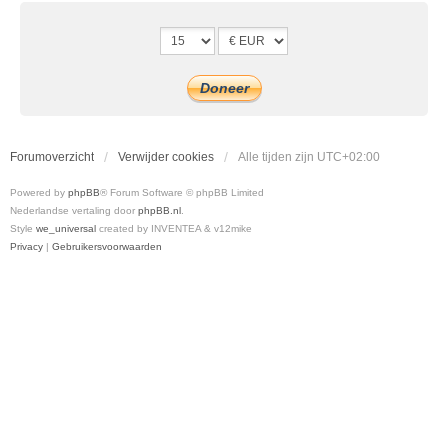
Forumoverzicht
Verwijder cookies
Alle tijden zijn
UTC+02:00
Powered by
phpBB
® Forum Software © phpBB Limited
Nederlandse vertaling door
phpBB.nl
.
Style
we_universal
created by INVENTEA & v12mike
Privacy
|
Gebruikersvoorwaarden