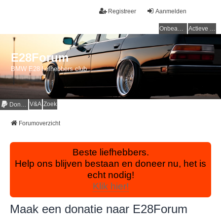
Registreer
Aanmelden
Onbeantwoorde onderwerpen
Actieve onderwerpen
E28Forum
BMW E28 liefhebbers club
V&A
Zoek
Donaties
Forumoverzicht
Beste liefhebbers.
Help ons blijven bestaan en doneer nu, het is
echt nodig!
Klik hier!
Maak een donatie naar E28Forum