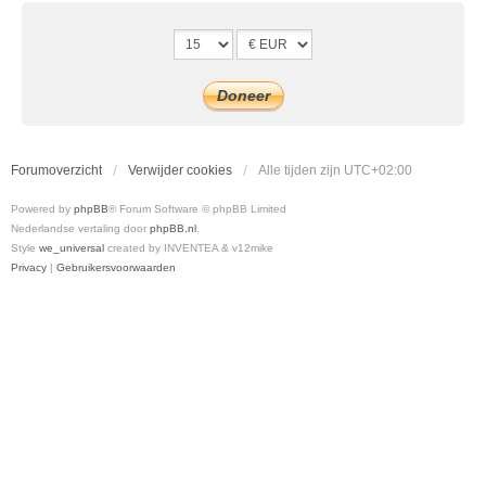
Forumoverzicht
Verwijder cookies
Alle tijden zijn
UTC+02:00
Powered by
phpBB
® Forum Software © phpBB Limited
Nederlandse vertaling door
phpBB.nl
.
Style
we_universal
created by INVENTEA & v12mike
Privacy
|
Gebruikersvoorwaarden