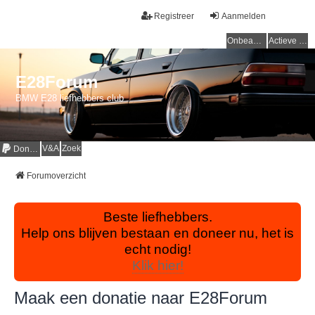
Registreer
Aanmelden
Onbeantwoorde onderwerpen
Actieve onderwerpen
E28Forum
BMW E28 liefhebbers club
V&A
Zoek
Donaties
Forumoverzicht
Beste liefhebbers.
Help ons blijven bestaan en doneer nu, het is
echt nodig!
Klik hier!
Maak een donatie naar E28Forum