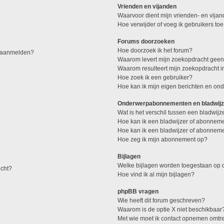
Vrienden en vijanden
Waarvoor dient mijn vrienden- en vijand
Hoe verwijder of voeg ik gebruikers toe
Forums doorzoeken
Hoe doorzoek ik het forum?
me aanmelden?
Waarom levert mijn zoekopdracht geen
Waarom resulteert mijn zoekopdracht i
Hoe zoek ik een gebruiker?
?
Hoe kan ik mijn eigen berichten en o
Onderwerpabonnementen en bladwij
Wat is het verschil tussen een bladwi
Hoe kan ik een bladwijzer of abonneme
Hoe kan ik een bladwijzer of abonnemen
Hoe zeg ik mijn abonnement op?
Bijlagen
Welke bijlagen worden toegestaan op d
icht?
Hoe vind ik al mijn bijlagen?
phpBB vragen
Wie heeft dit forum geschreven?
Waarom is de optie X niet beschikbaar
Met wie moet ik contact opnemen omtren