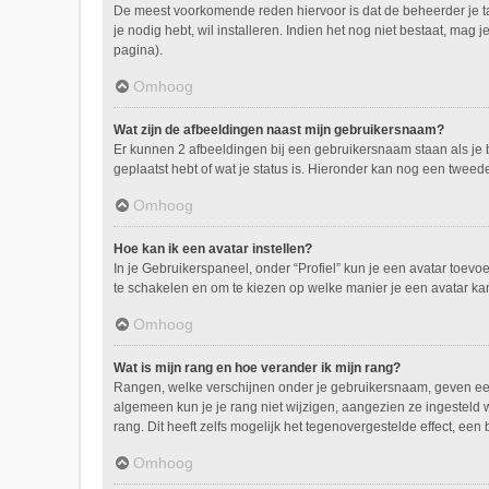
De meest voorkomende reden hiervoor is dat de beheerder je taal 
je nodig hebt, wil installeren. Indien het nog niet bestaat, m
pagina).
Omhoog
Wat zijn de afbeeldingen naast mijn gebruikersnaam?
Er kunnen 2 afbeeldingen bij een gebruikersnaam staan als je be
geplaatst hebt of wat je status is. Hieronder kan nog een tweed
Omhoog
Hoe kan ik een avatar instellen?
In je Gebruikerspaneel, onder “Profiel” kun je een avatar toev
te schakelen en om te kiezen op welke manier je een avatar ka
Omhoog
Wat is mijn rang en hoe verander ik mijn rang?
Rangen, welke verschijnen onder je gebruikersnaam, geven een i
algemeen kun je je rang niet wijzigen, aangezien ze ingesteld
rang. Dit heeft zelfs mogelijk het tegenovergestelde effect, ee
Omhoog