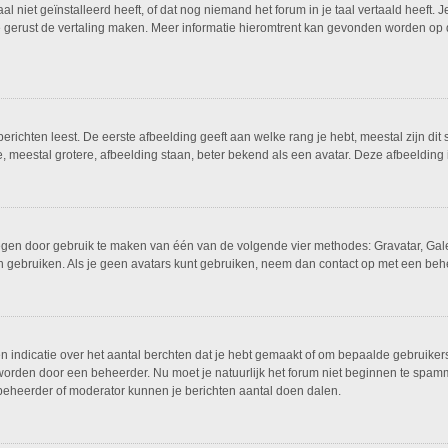
niet geïnstalleerd heeft, of dat nog niemand het forum in je taal vertaald heeft. Je
ag je gerust de vertaling maken. Meer informatie hieromtrent kan gevonden worden o
richten leest. De eerste afbeelding geeft aan welke rang je hebt, meestal zijn dit 
e, meestal grotere, afbeelding staan, beter bekend als een avatar. Deze afbeelding i
oegen door gebruik te maken van één van de volgende vier methodes: Gravatar, Gale
n gebruiken. Als je geen avatars kunt gebruiken, neem dan contact op met een behe
ndicatie over het aantal berchten dat je hebt gemaakt of om bepaalde gebruikers t
 worden door een beheerder. Nu moet je natuurlijk het forum niet beginnen te sp
n beheerder of moderator kunnen je berichten aantal doen dalen.