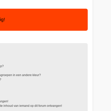
ig!
ep?
sgroepen in een andere kleur?
?
vangen!
te inhoud van iemand op dit forum ontvangen!