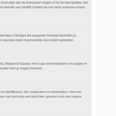
 kunt altijd aan de beheerder vragen of hij het talenpakket, dat
p de website van phpBB Limited (de link staat onderaan iedere
sterretjes of blokjes die aangeven hoeveel berichten je
s meestal uniek of persoonlijk voor iedere gebruiker.
rij, Afstand of Upload. Het is aan de beheerders om avatars in
erder voor je vragen hierover.
e identificeren, bijv. moderators en beheerders. Over het
ammen met onzinnig veel berichten, gewoon voor een hogere