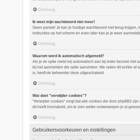
Omhoog
Ik weet mijn wachtwoord niet meer!
Geen paniek! Je kan je huidige wachtwoord niet terug krijgen,
instructies op het scherm en even later kan je je weer aanmeld
Omhoog
Waarom word ik automatisch afgemeld?
Als je de optie
meld mij automatisch aan bij ieder bezoek
niet a
bij het aanmelden die optie aanvinken. We raden dit echter af a
is, heeft de beheerder deze uitgeschakeld.
Omhoog
Wat doet "verwijder cookies"?
"Verwijder cookies" zorgt dat alle cookies die door phpBB3 zi
dit heeft inschakeld, om te zien welke onderwerpen je al geleze
Omhoog
Gebruikersvoorkeuren en instellingen