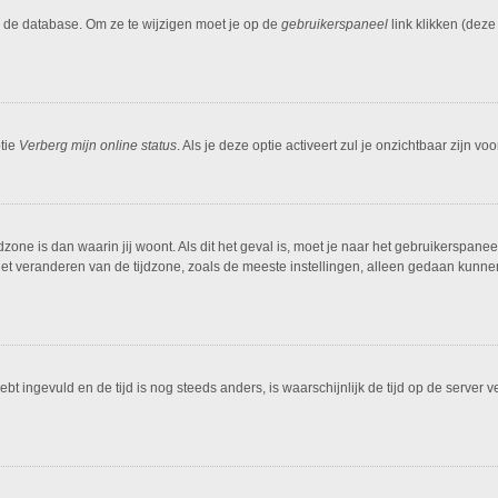
n de database. Om ze te wijzigen moet je op de
gebruikerspaneel
link klikken (dez
ptie
Verberg mijn online status
. Als je deze optie activeert zul je onzichtbaar zijn 
dzone is dan waarin jij woont. Als dit het geval is, moet je naar het gebruikerspan
t veranderen van de tijdzone, zoals de meeste instellingen, alleen gedaan kunnen
hebt ingevuld en de tijd is nog steeds anders, is waarschijnlijk de tijd op de serv