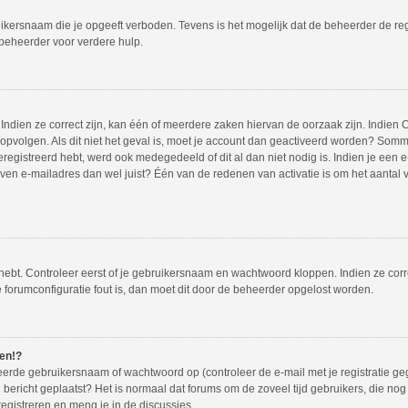
ikersnaam die je opgeeft verboden. Tevens is het mogelijk dat de beheerder de regi
beheerder voor verdere hulp.
ndien ze correct zijn, kan één of meerdere zaken hiervan de oorzaak zijn. Indien C
es opvolgen. Als dit niet het geval is, moet je account dan geactiveerd worden? So
eregistreerd hebt, werd ook medegedeeld of dit al dan niet nodig is. Indien je een
en e-mailadres dan wel juist? Één van de redenen van activatie is om het aantal va
 hebt. Controleer eerst of je gebruikersnaam en wachtwoord kloppen. Indien ze cor
de forumconfiguratie fout is, dan moet dit door de beheerder opgelost worden.
den!?
erde gebruikersnaam of wachtwoord op (controleer de e-mail met je registratie ge
een bericht geplaatst? Het is normaal dat forums om de zoveel tijd gebruikers, die n
egistreren en meng je in de discussies.