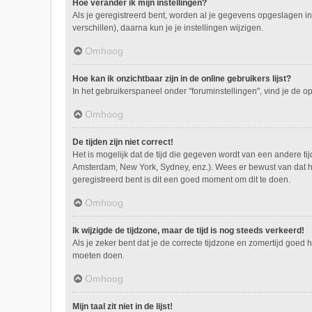
Hoe verander ik mijn instellingen?
Als je geregistreerd bent, worden al je gegevens opgeslagen i
verschillen), daarna kun je je instellingen wijzigen.
Omhoog
Hoe kan ik onzichtbaar zijn in de online gebruikers lijst?
In het gebruikerspaneel onder "foruminstellingen", vind je de o
Omhoog
De tijden zijn niet correct!
Het is mogelijk dat de tijd die gegeven wordt van een andere tij
Amsterdam, New York, Sydney, enz.). Wees er bewust van dat he
geregistreerd bent is dit een goed moment om dit te doen.
Omhoog
Ik wijzigde de tijdzone, maar de tijd is nog steeds verkeerd!
Als je zeker bent dat je de correcte tijdzone en zomertijd goed 
moeten doen.
Omhoog
Mijn taal zit niet in de lijst!