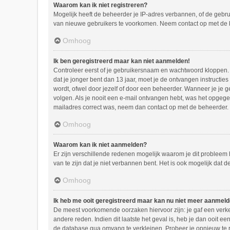
Waarom kan ik niet registreren?
Mogelijk heeft de beheerder je IP-adres verbannen, of de gebru
van nieuwe gebruikers te voorkomen. Neem contact op met de 
Omhoog
Ik ben geregistreerd maar kan niet aanmelden!
Controleer eerst of je gebruikersnaam en wachtwoord kloppen. I
dat je jonger bent dan 13 jaar, moet je de ontvangen instructi
wordt, ofwel door jezelf of door een beheerder. Wanneer je je g
volgen. Als je nooit een e-mail ontvangen hebt, was het opgegev
mailadres correct was, neem dan contact op met de beheerder.
Omhoog
Waarom kan ik niet aanmelden?
Er zijn verschillende redenen mogelijk waarom je dit probleem
van te zijn dat je niet verbannen bent. Het is ook mogelijk dat 
Omhoog
Ik heb me ooit geregistreerd maar kan nu niet meer aanmel
De meest voorkomende oorzaken hiervoor zijn: je gaf een verke
andere reden. Indien dit laatste het geval is, heb je dan ooit 
de database qua omvang te verkleinen. Probeer je opnieuw te r