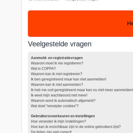
He
Veelgestelde vragen
Aanmeld- en registratievragen
Waarom moet ik me registreren?
Wat is COPPA?
Waarom kan ik niet registreren?
Ik ben geregistreerd maar kan niet aanmelden!
Waarom kan ik niet aanmelden?
Ik heb me ooit geregistreerd maar kan nu niet meer aanmelden
Ik weet mijn wachtwoord niet meer!
Waarom word ik automatisch afgemeld?
Wat doet "verwijder cookies"?
Gebruikersvoorkeuren en instellingen
Hoe verander ik mijn instellingen?
Hoe kan ik onzichtbaar zijn in de online gebruikers lijst?
De tijden zijn niet correct!