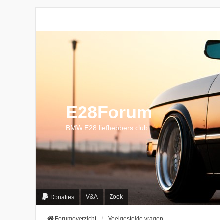
E28Forum
BMW E28 liefhebbers club
V&A
Zoek
Donaties
Forumoverzicht
Veelgestelde vragen