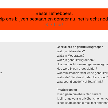
Beste liefhebbers.
lp ons blijven bestaan en doneer nu, het is echt nod
Klik hier!
Gebruikers en gebruikersgroepen
Wat zijn Beheerders?
Wat zijn Moderators?
Wat zijn gebruikersgroepen?
Hoe word ik lid van een gebruikersgro
Hoe word ik een groepsleider?
!?
Waarom staan verschillende gebruiker
Wat is de "Standaard gebruikersgroep"
Waarvoor dient de "Het Team"-link?
Privéberichten
Ik kan geen privéberichten sturen!
Ik blijf ongewenste privéberichten ont
Ik heb spam of een e-mail met ongepas