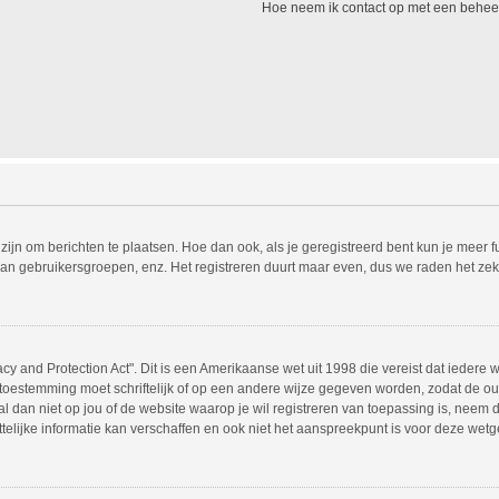
Hoe neem ik contact op met een behee
 zijn om berichten te plaatsen. Hoe dan ook, als je geregistreerd bent kun je meer 
van gebruikersgroepen, enz. Het registreren duurt maar even, dus we raden het zek
acy and Protection Act". Dit is een Amerikaanse wet uit 1998 die vereist dat ieder
 toestemming moet schriftelijk of op een andere wijze gegeven worden, zodat de o
t al dan niet op jou of de website waarop je wil registreren van toepassing is, nee
lijke informatie kan verschaffen en ook niet het aanspreekpunt is voor deze wetgev