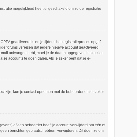
stratie mogelijkheid heeft uitgeschakeld om zo de registratie
OPPA geactiveerd is en je tijdens het registratieproces opgaf
mmige forums vereisen dat iedere nieuwe account geactiveerd
 e-mail ontvangen hebt, moet je de daarin opgegeven instructies
lse accounts te doen dalen. Als je zeker bent dat je e-
rect zijn, kun je contact opnemen met de beheerder om er zeker
gevens) of een beheerder heeft je account verwijderd om één of
og geen berichten geplaatst hebben, verwijderen. Dit doen ze om