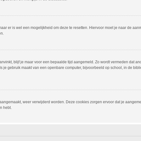
 maar er is wel een mogelijkheid om deze te resetten. Hiervoor moet je naar de a
en.
anvinkt, blijf je maar voor een bepaalde tijd aangemeld. Zo wordt vermeden dat an
ls je gebruik maakt van een openbare computer, bijvoorbeeld op school, in de biblio
jn aangemaakt, weer verwijderd worden. Deze cookies zorgen ervoor dat je aangem
n hebt.