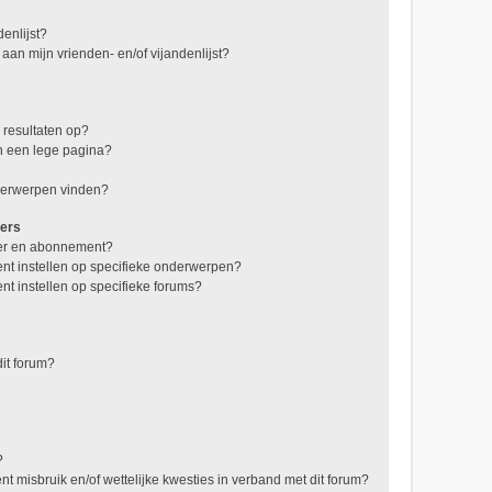
enlijst?
 aan mijn vrienden- en/of vijandenlijst?
 resultaten op?
n een lege pagina?
nderwerpen vinden?
zers
jzer en abonnement?
nt instellen op specifieke onderwerpen?
t instellen op specifieke forums?
it forum?
?
t misbruik en/of wettelijke kwesties in verband met dit forum?