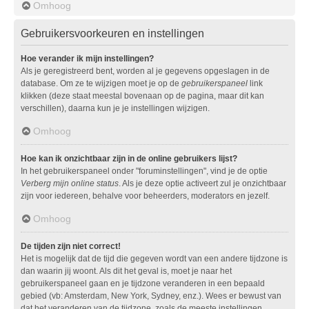
Omhoog
Gebruikersvoorkeuren en instellingen
Hoe verander ik mijn instellingen?
Als je geregistreerd bent, worden al je gegevens opgeslagen in de
database. Om ze te wijzigen moet je op de
gebruikerspaneel
link
klikken (deze staat meestal bovenaan op de pagina, maar dit kan
verschillen), daarna kun je je instellingen wijzigen.
Omhoog
Hoe kan ik onzichtbaar zijn in de online gebruikers lijst?
In het gebruikerspaneel onder "foruminstellingen", vind je de optie
Verberg mijn online status
. Als je deze optie activeert zul je onzichtbaar
zijn voor iedereen, behalve voor beheerders, moderators en jezelf.
Omhoog
De tijden zijn niet correct!
Het is mogelijk dat de tijd die gegeven wordt van een andere tijdzone is
dan waarin jij woont. Als dit het geval is, moet je naar het
gebruikerspaneel gaan en je tijdzone veranderen in een bepaald
gebied (vb: Amsterdam, New York, Sydney, enz.). Wees er bewust van
dat het veranderen van de tijdzone, zoals de meeste instellingen,