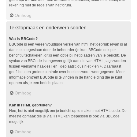
rekening met de regels van het forum.
Omhoog
Tekstopmaak en onderwerp soorten
Wat is BBCode?
BBCode is een vereenvoudigde versie van html, het gebruik ervan is al
dan niet toegestaan door de beheerder (je kunt BBCode ook per
bericht uitschakelen, dit is een optie bij het plaatsen van je bericht). De
syntax van BBCode is ongeveer gelijk aan die van HTML, tags worden
tussen vierkante haakjes [ en ] geplaatst, dus niet < en >. Daarnaast
geeft het een grotere controle over hoe iets wordt weergegeven. Meer
informatie omtrent BBCode is te vinden in de handleiding die je kunt
openen als je een bericht plaatst.
Omhoog
Kan ik HTML gebruiken?
Nee, het is niet mogelijk om je bericht op te maken met HTML code. De
meeste opmaak die je via HTML kan toepassen is ook via BBCode
mogelijk.
Omhoog