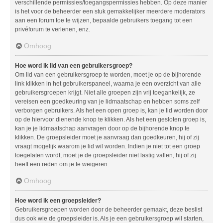
verschillende permissies/toegangspermissies hebben. Op deze manier
is het voor de beheerder een stuk gemakkelijker meerdere moderators
aan een forum toe te wijzen, bepaalde gebruikers toegang tot een
privéforum te verlenen, enz.
Omhoog
Hoe word ik lid van een gebruikersgroep?
Om lid van een gebruikersgroep te worden, moet je op de bijhorende
link klikken in het gebruikerspaneel, waarna je een overzicht van alle
gebruikersgroepen krijgt. Niet alle groepen zijn vrij toegankelijk, ze
vereisen een goedkeuring van je lidmaatschap en hebben soms zelf
verborgen gebruikers. Als het een open groep is, kan je lid worden door
op de hiervoor dienende knop te klikken. Als het een gesloten groep is,
kan je je lidmaatschap aanvragen door op de bijhorende knop te
klikken. De groepsleider moet je aanvraag dan goedkeuren, hij of zij
vraagt mogelijk waarom je lid wil worden. Indien je niet tot een groep
toegelaten wordt, moet je de groepsleider niet lastig vallen, hij of zij
heeft een reden om je te weigeren.
Omhoog
Hoe word ik een groepsleider?
Gebruikersgroepen worden door de beheerder gemaakt, deze beslist
dus ook wie de groepsleider is. Als je een gebruikersgroep wil starten,