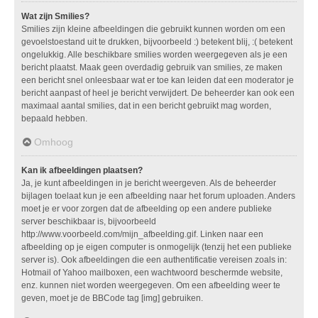
Wat zijn Smilies?
Smilies zijn kleine afbeeldingen die gebruikt kunnen worden om een
gevoelstoestand uit te drukken, bijvoorbeeld :) betekent blij, :( betekent
ongelukkig. Alle beschikbare smilies worden weergegeven als je een
bericht plaatst. Maak geen overdadig gebruik van smilies, ze maken
een bericht snel onleesbaar wat er toe kan leiden dat een moderator je
bericht aanpast of heel je bericht verwijdert. De beheerder kan ook een
maximaal aantal smilies, dat in een bericht gebruikt mag worden,
bepaald hebben.
Omhoog
Kan ik afbeeldingen plaatsen?
Ja, je kunt afbeeldingen in je bericht weergeven. Als de beheerder
bijlagen toelaat kun je een afbeelding naar het forum uploaden. Anders
moet je er voor zorgen dat de afbeelding op een andere publieke
server beschikbaar is, bijvoorbeeld
http://www.voorbeeld.com/mijn_afbeelding.gif. Linken naar een
afbeelding op je eigen computer is onmogelijk (tenzij het een publieke
server is). Ook afbeeldingen die een authentificatie vereisen zoals in:
Hotmail of Yahoo mailboxen, een wachtwoord beschermde website,
enz. kunnen niet worden weergegeven. Om een afbeelding weer te
geven, moet je de BBCode tag [img] gebruiken.