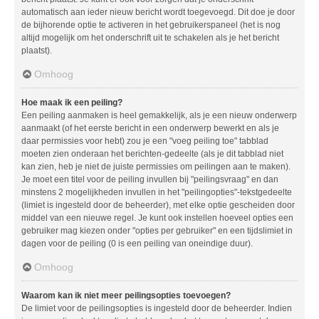
automatisch aan ieder nieuw bericht wordt toegevoegd. Dit doe je door
de bijhorende optie te activeren in het gebruikerspaneel (het is nog
altijd mogelijk om het onderschrift uit te schakelen als je het bericht
plaatst).
Omhoog
Hoe maak ik een peiling?
Een peiling aanmaken is heel gemakkelijk, als je een nieuw onderwerp
aanmaakt (of het eerste bericht in een onderwerp bewerkt en als je
daar permissies voor hebt) zou je een "voeg peiling toe" tabblad
moeten zien onderaan het berichten-gedeelte (als je dit tabblad niet
kan zien, heb je niet de juiste permissies om peilingen aan te maken).
Je moet een titel voor de peiling invullen bij "peilingsvraag" en dan
minstens 2 mogelijkheden invullen in het "peilingopties"-tekstgedeelte
(limiet is ingesteld door de beheerder), met elke optie gescheiden door
middel van een nieuwe regel. Je kunt ook instellen hoeveel opties een
gebruiker mag kiezen onder "opties per gebruiker" en een tijdslimiet in
dagen voor de peiling (0 is een peiling van oneindige duur).
Omhoog
Waarom kan ik niet meer peilingsopties toevoegen?
De limiet voor de peilingsopties is ingesteld door de beheerder. Indien