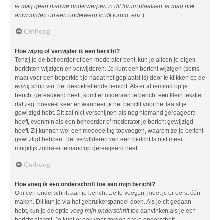
je mag geen nieuwe onderwerpen in dit forum plaatsen, je mag niet
antwoorden op een onderwerp in dit forum, enz.
).
Omhoog
Hoe wijzig of verwijder ik een bericht?
Tenzij je de beheerder of een moderator bent, kun je alleen je eigen
berichten wijzigen en verwijderen. Je kunt een bericht wijzigen (soms
maar voor een beperkte tijd nadat het geplaatst is) door te klikken op de
wijzig
knop van het desbetreffende bericht. Als er al iemand op je
bericht gereageerd heeft, komt er onderaan je bericht een klein tekstje
dat zegt hoeveel keer en wanneer je het bericht voor het laatst je
gewijzigd hebt. Dit zal niet verschijnen als nog niemand gereageerd
heeft, evenmin als een beheerder of moderator je bericht gewijzigd
heeft. Zij kunnen wel een mededeling toevoegen, waarom ze je bericht
gewijzigd hebben. Het verwijderen van een bericht is niet meer
mogelijk zodra er iemand op gereageerd heeft.
Omhoog
Hoe voeg ik een onderschrift toe aan mijn bericht?
Om een onderschrift aan je bericht toe te voegen, moet je er eerst één
maken. Dit kun je via het gebruikerspaneel doen. Als je dit gedaan
hebt, kun je de optie
voeg mijn onderschrift toe
aanvinken als je een
bericht plaatst. Je kunt er ook voor zorgen dat je onderschrift