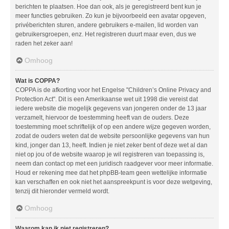
berichten te plaatsen. Hoe dan ook, als je geregistreerd bent kun je
meer functies gebruiken. Zo kun je bijvoorbeeld een avatar opgeven,
privéberichten sturen, andere gebruikers e-mailen, lid worden van
gebruikersgroepen, enz. Het registreren duurt maar even, dus we
raden het zeker aan!
Omhoog
Wat is COPPA?
COPPA is de afkorting voor het Engelse "Children’s Online Privacy and
Protection Act". Dit is een Amerikaanse wet uit 1998 die vereist dat
iedere website die mogelijk gegevens van jongeren onder de 13 jaar
verzamelt, hiervoor de toestemming heeft van de ouders. Deze
toestemming moet schriftelijk of op een andere wijze gegeven worden,
zodat de ouders weten dat de website persoonlijke gegevens van hun
kind, jonger dan 13, heeft. Indien je niet zeker bent of deze wet al dan
niet op jou of de website waarop je wil registreren van toepassing is,
neem dan contact op met een juridisch raadgever voor meer informatie.
Houd er rekening mee dat het phpBB-team geen wettelijke informatie
kan verschaffen en ook niet het aanspreekpunt is voor deze wetgeving,
tenzij dit hieronder vermeld wordt.
Omhoog
Waarom kan ik niet registreren?