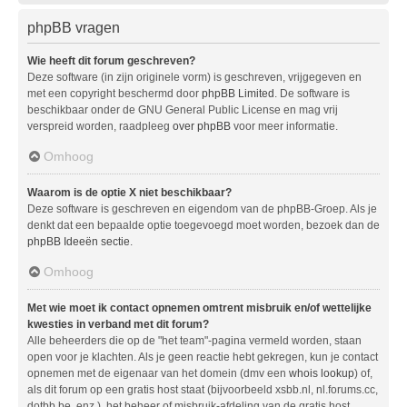
phpBB vragen
Wie heeft dit forum geschreven?
Deze software (in zijn originele vorm) is geschreven, vrijgegeven en
met een copyright beschermd door
phpBB Limited
. De software is
beschikbaar onder de GNU General Public License en mag vrij
verspreid worden, raadpleeg
over phpBB
voor meer informatie.
Omhoog
Waarom is de optie X niet beschikbaar?
Deze software is geschreven en eigendom van de phpBB-Groep. Als je
denkt dat een bepaalde optie toegevoegd moet worden, bezoek dan de
phpBB Ideeën sectie
.
Omhoog
Met wie moet ik contact opnemen omtrent misbruik en/of wettelijke
kwesties in verband met dit forum?
Alle beheerders die op de "het team"-pagina vermeld worden, staan
open voor je klachten. Als je geen reactie hebt gekregen, kun je contact
opnemen met de eigenaar van het domein (dmv een
whois lookup
) of,
als dit forum op een gratis host staat (bijvoorbeeld xsbb.nl, nl.forums.cc,
dotbb.be, enz.), het beheer of misbruik-afdeling van de gratis host.