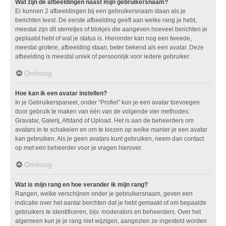
Wat zijn de afbeeldingen naast mijn gebruikersnaam?
Er kunnen 2 afbeeldingen bij een gebruikersnaam staan als je
berichten leest. De eerste afbeelding geeft aan welke rang je hebt,
meestal zijn dit sterretjes of blokjes die aangeven hoeveel berichten je
geplaatst hebt of wat je status is. Hieronder kan nog een tweede,
meestal grotere, afbeelding staan, beter bekend als een avatar. Deze
afbeelding is meestal uniek of persoonlijk voor iedere gebruiker.
Omhoog
Hoe kan ik een avatar instellen?
In je Gebruikerspaneel, onder “Profiel” kun je een avatar toevoegen
door gebruik te maken van één van de volgende vier methodes:
Gravatar, Galerij, Afstand of Upload. Het is aan de beheerders om
avatars in te schakelen en om te kiezen op welke manier je een avatar
kan gebruiken. Als je geen avatars kunt gebruiken, neem dan contact
op met een beheerder voor je vragen hierover.
Omhoog
Wat is mijn rang en hoe verander ik mijn rang?
Rangen, welke verschijnen onder je gebruikersnaam, geven een
indicatie over het aantal berchten dat je hebt gemaakt of om bepaalde
gebruikers te identificeren, bijv. moderators en beheerders. Over het
algemeen kun je je rang niet wijzigen, aangezien ze ingesteld worden