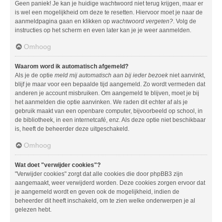
Geen paniek! Je kan je huidige wachtwoord niet terug krijgen, maar er
is wel een mogelijkheid om deze te resetten. Hiervoor moet je naar de
aanmeldpagina gaan en klikken op
wachtwoord vergeten?
. Volg de
instructies op het scherm en even later kan je je weer aanmelden.
Omhoog
Waarom word ik automatisch afgemeld?
Als je de optie
meld mij automatisch aan bij ieder bezoek
niet aanvinkt,
blijf je maar voor een bepaalde tijd aangemeld. Zo wordt vermeden dat
anderen je account misbruiken. Om aangemeld te blijven, moet je bij
het aanmelden die optie aanvinken. We raden dit echter af als je
gebruik maakt van een openbare computer, bijvoorbeeld op school, in
de bibliotheek, in een internetcafé, enz. Als deze optie niet beschikbaar
is, heeft de beheerder deze uitgeschakeld.
Omhoog
Wat doet "verwijder cookies"?
"Verwijder cookies" zorgt dat alle cookies die door phpBB3 zijn
aangemaakt, weer verwijderd worden. Deze cookies zorgen ervoor dat
je aangemeld wordt en geven ook de mogelijkheid, indien de
beheerder dit heeft inschakeld, om te zien welke onderwerpen je al
gelezen hebt.