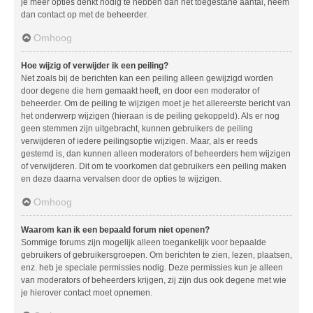
je meer opties denkt nodig te hebben dan het toegestane aantal, neem
dan contact op met de beheerder.
Omhoog
Hoe wijzig of verwijder ik een peiling?
Net zoals bij de berichten kan een peiling alleen gewijzigd worden
door degene die hem gemaakt heeft, en door een moderator of
beheerder. Om de peiling te wijzigen moet je het allereerste bericht van
het onderwerp wijzigen (hieraan is de peiling gekoppeld). Als er nog
geen stemmen zijn uitgebracht, kunnen gebruikers de peiling
verwijderen of iedere peilingsoptie wijzigen. Maar, als er reeds
gestemd is, dan kunnen alleen moderators of beheerders hem wijzigen
of verwijderen. Dit om te voorkomen dat gebruikers een peiling maken
en deze daarna vervalsen door de opties te wijzigen.
Omhoog
Waarom kan ik een bepaald forum niet openen?
Sommige forums zijn mogelijk alleen toegankelijk voor bepaalde
gebruikers of gebruikersgroepen. Om berichten te zien, lezen, plaatsen,
enz. heb je speciale permissies nodig. Deze permissies kun je alleen
van moderators of beheerders krijgen, zij zijn dus ook degene met wie
je hierover contact moet opnemen.