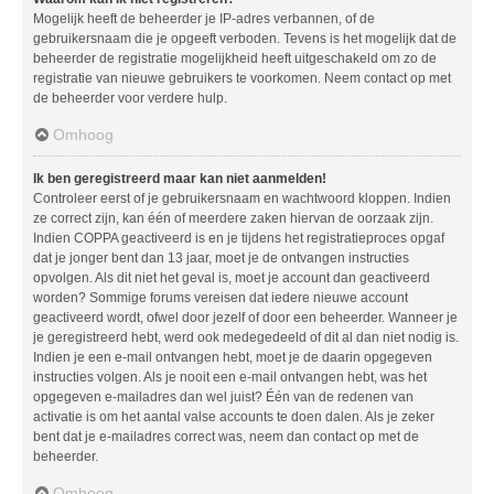
Mogelijk heeft de beheerder je IP-adres verbannen, of de
gebruikersnaam die je opgeeft verboden. Tevens is het mogelijk dat de
beheerder de registratie mogelijkheid heeft uitgeschakeld om zo de
registratie van nieuwe gebruikers te voorkomen. Neem contact op met
de beheerder voor verdere hulp.
Omhoog
Ik ben geregistreerd maar kan niet aanmelden!
Controleer eerst of je gebruikersnaam en wachtwoord kloppen. Indien
ze correct zijn, kan één of meerdere zaken hiervan de oorzaak zijn.
Indien COPPA geactiveerd is en je tijdens het registratieproces opgaf
dat je jonger bent dan 13 jaar, moet je de ontvangen instructies
opvolgen. Als dit niet het geval is, moet je account dan geactiveerd
worden? Sommige forums vereisen dat iedere nieuwe account
geactiveerd wordt, ofwel door jezelf of door een beheerder. Wanneer je
je geregistreerd hebt, werd ook medegedeeld of dit al dan niet nodig is.
Indien je een e-mail ontvangen hebt, moet je de daarin opgegeven
instructies volgen. Als je nooit een e-mail ontvangen hebt, was het
opgegeven e-mailadres dan wel juist? Één van de redenen van
activatie is om het aantal valse accounts te doen dalen. Als je zeker
bent dat je e-mailadres correct was, neem dan contact op met de
beheerder.
Omhoog