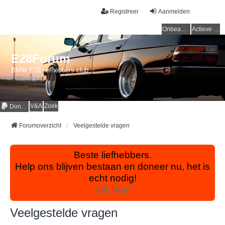
Registreer
Aanmelden
Onbeantwoorde onderwerpen
Actieve onderwerpen
E28Forum
BMW E28 liefhebbers club
V&A
Zoek
Donaties
Forumoverzicht
Veelgestelde vragen
Beste liefhebbers.
Help ons blijven bestaan en doneer nu, het is
echt nodig!
Klik hier!
Veelgestelde vragen