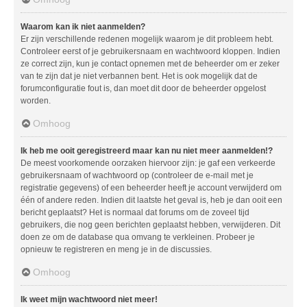
Waarom kan ik niet aanmelden?
Er zijn verschillende redenen mogelijk waarom je dit probleem hebt.
Controleer eerst of je gebruikersnaam en wachtwoord kloppen. Indien
ze correct zijn, kun je contact opnemen met de beheerder om er zeker
van te zijn dat je niet verbannen bent. Het is ook mogelijk dat de
forumconfiguratie fout is, dan moet dit door de beheerder opgelost
worden.
Omhoog
Ik heb me ooit geregistreerd maar kan nu niet meer aanmelden!?
De meest voorkomende oorzaken hiervoor zijn: je gaf een verkeerde
gebruikersnaam of wachtwoord op (controleer de e-mail met je
registratie gegevens) of een beheerder heeft je account verwijderd om
één of andere reden. Indien dit laatste het geval is, heb je dan ooit een
bericht geplaatst? Het is normaal dat forums om de zoveel tijd
gebruikers, die nog geen berichten geplaatst hebben, verwijderen. Dit
doen ze om de database qua omvang te verkleinen. Probeer je
opnieuw te registreren en meng je in de discussies.
Omhoog
Ik weet mijn wachtwoord niet meer!