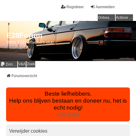
Registreer
Aanmelden
Onbeantwoorde onderwerpen
Actieve onderwerpen
E28Forum
BMW E28 liefhebbers club
V&A
Zoek
Donaties
Forumoverzicht
Beste liefhebbers.
Help ons blijven bestaan en doneer nu, het is
echt nodig!
Klik hier!
Verwijder cookies