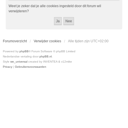
Weet je zeker dat je alle cookies ingesteld door dit forum wil
verwijderen?
Forumoverzicht
Verwijder cookies
Alle tijden zijn
UTC+02:00
Powered by
phpBB
® Forum Software © phpBB Limited
Nederlandse vertaling door
phpBB.nl
.
Style
we_universal
created by INVENTEA & v12mike
Privacy
|
Gebruikersvoorwaarden