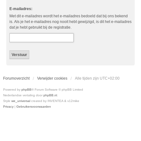
E-mailadres:
Met dit e-mailadres wordt het e-mailadres bedoeld dat bij ons bekend
is. Als je het e-mailadres nog nooit hebt gewijzigd, is dit het e-mailadres
dat je hebt gebruikt bij de registratie.
Forumoverzicht
Verwijder cookies
Alle tijden zijn
UTC+02:00
Powered by
phpBB
® Forum Software © phpBB Limited
Nederlandse vertaling door
phpBB.nl
.
Style
we_universal
created by INVENTEA & v12mike
Privacy
|
Gebruikersvoorwaarden