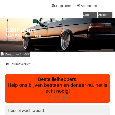
Registreer
Aanmelden
Onbeantwoorde onderwerpen
Actieve onderwerpen
E28Forum
BMW E28 liefhebbers club
V&A
Zoek
Donaties
Forumoverzicht
Beste liefhebbers.
Help ons blijven bestaan en doneer nu, het is
echt nodig!
Klik hier!
Herstel wachtwoord