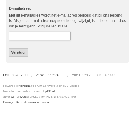
E-mailadres:
Met dit e-mailadres wordt het e-mailadres bedoeld dat bij ons bekend
is. Als je het e-mailadres nog nooit hebt gewijzigd, is dit het e-mailadres
dat je hebt gebruikt bij de registratie.
Forumoverzicht
Verwijder cookies
Alle tijden zijn
UTC+02:00
Powered by
phpBB
® Forum Software © phpBB Limited
Nederlandse vertaling door
phpBB.nl
.
Style
we_universal
created by INVENTEA & v12mike
Privacy
|
Gebruikersvoorwaarden