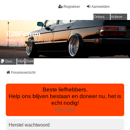
Registreer
Aanmelden
Onbeantwoorde onderwerpen
Actieve onderwerpen
E28Forum
BMW E28 liefhebbers club
V&A
Zoek
Donaties
Forumoverzicht
Beste liefhebbers.
Help ons blijven bestaan en doneer nu, het is
echt nodig!
Klik hier!
Herstel wachtwoord