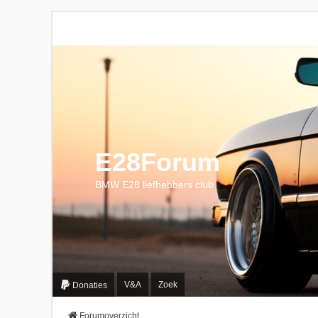
E28Forum
BMW E28 liefhebbers club
V&A
Zoek
Donaties
Forumoverzicht