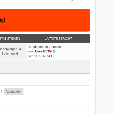
ig!
STATISTIEKEN
LAATSTE BERICHT
Handleiding foto's posten
Onderwerpen:
4
B
door
Auke M535i
Berichten:
6
e
04 dec 2016, 23:11
k
i
j
k
l
a
a
t
s
t
e
b