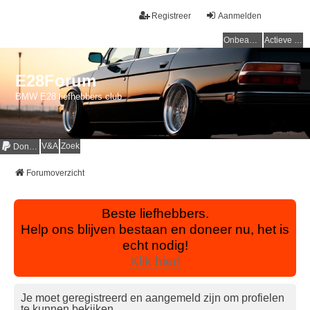
Registreer
Aanmelden
Onbeantwoorde onderwerpen
Actieve onderwerpen
E28Forum
BMW E28 liefhebbers club
V&A
Zoek
Donaties
Forumoverzicht
Beste liefhebbers.
Help ons blijven bestaan en doneer nu, het is
echt nodig!
Klik hier!
Je moet geregistreerd en aangemeld zijn om profielen
te kunnen bekijken.