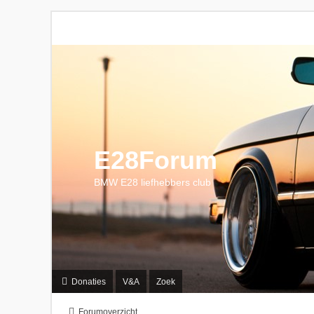
E28Forum
BMW E28 liefhebbers club
Donaties
V&A
Zoek
Forumoverzicht