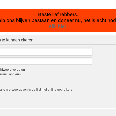
Beste liefhebbers.
lp ons blijven bestaan en doneer nu, het is echt nod
Klik hier!
 te kunnen citeren.
chtwoord vergeten
-e-mail opnieuw
sie niet weergeven in de lijst met online gebruikers