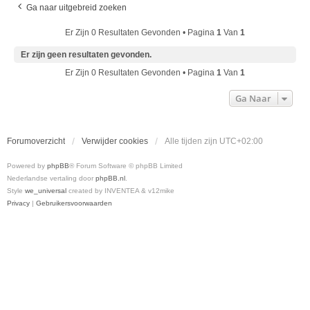
Ga naar uitgebreid zoeken
Er Zijn 0 Resultaten Gevonden • Pagina
1
Van
1
Er zijn geen resultaten gevonden.
Er Zijn 0 Resultaten Gevonden • Pagina
1
Van
1
Ga Naar
Forumoverzicht
Verwijder cookies
Alle tijden zijn
UTC+02:00
Powered by
phpBB
® Forum Software © phpBB Limited
Nederlandse vertaling door
phpBB.nl
.
Style
we_universal
created by INVENTEA & v12mike
Privacy
|
Gebruikersvoorwaarden