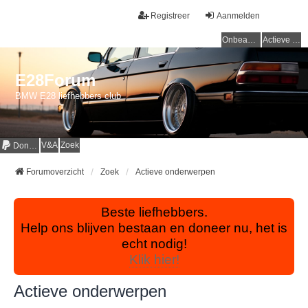
Registreer
Aanmelden
Onbeantwoorde onderwerpen
Actieve onderwerpen
E28Forum
BMW E28 liefhebbers club
V&A
Zoek
Donaties
Forumoverzicht
Zoek
Actieve onderwerpen
Beste liefhebbers.
Help ons blijven bestaan en doneer nu, het is
echt nodig!
Klik hier!
Actieve onderwerpen