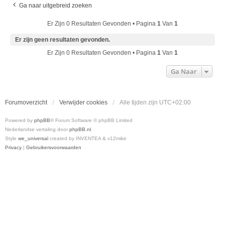
Ga naar uitgebreid zoeken
Er Zijn 0 Resultaten Gevonden • Pagina
1
Van
1
Er zijn geen resultaten gevonden.
Er Zijn 0 Resultaten Gevonden • Pagina
1
Van
1
Ga Naar
Forumoverzicht
Verwijder cookies
Alle tijden zijn
UTC+02:00
Powered by
phpBB
® Forum Software © phpBB Limited
Nederlandse vertaling door
phpBB.nl
.
Style
we_universal
created by INVENTEA & v12mike
Privacy
|
Gebruikersvoorwaarden