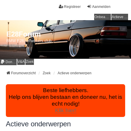
Registreer
Aanmelden
Onbeantwoorde onderwerpen
Actieve onderwerpen
E28Forum
BMW E28 liefhebbers club
V&A
Zoek
Donaties
Forumoverzicht
Zoek
Actieve onderwerpen
Beste liefhebbers.
Help ons blijven bestaan en doneer nu, het is
echt nodig!
Klik hier!
Actieve onderwerpen