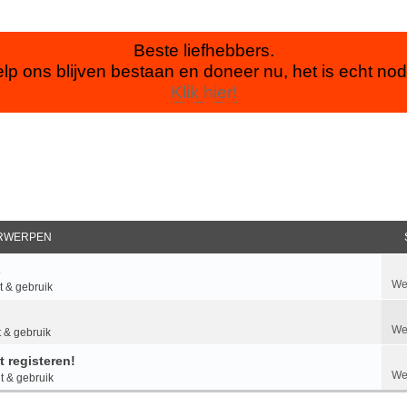
Beste liefhebbers.
lp ons blijven bestaan en doneer nu, het is echt nod
Klik hier!
RWERPEN
s
We
 & gebruik
We
 & gebruik
 registeren!
We
 & gebruik