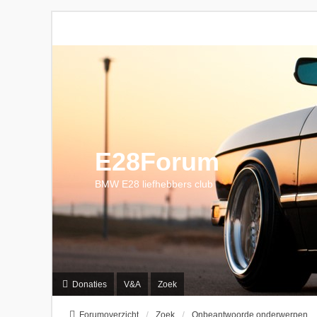
E28Forum
BMW E28 liefhebbers club
Donaties
V&A
Zoek
Forumoverzicht
Zoek
Onbeantwoorde onderwerpen