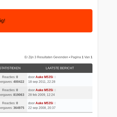
ig!
Er Zijn 3 Resultaten Gevonden • Pagina
1
Van
1
STATISTIEKEN
LAATSTE BERICHT
Reacties:
0
door
Auke M535i
ergaves:
400422
18 sep 2011, 22:28
Reacties:
0
door
Auke M535i
ergaves:
819063
28 feb 2009, 12:24
Reacties:
0
door
Auke M535i
ergaves:
364975
22 sep 2008, 20:37