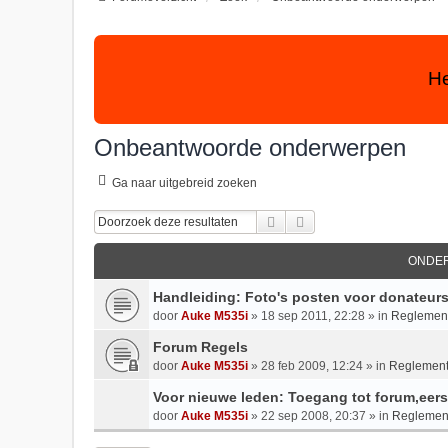
He
Onbeantwoorde onderwerpen
Ga naar uitgebreid zoeken
Zoek
Uitgebreid Zoeken
ONDE
Handleiding: Foto's posten voor donateur
door
Auke M535i
»
18 sep 2011, 22:28
» in
Reglement
Forum Regels
door
Auke M535i
»
28 feb 2009, 12:24
» in
Reglement
Voor nieuwe leden: Toegang tot forum,eerst
door
Auke M535i
»
22 sep 2008, 20:37
» in
Reglement