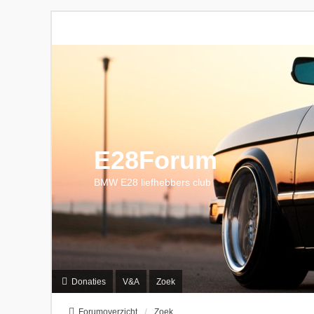
E28Forum
BMW E28 liefhebbers club
Donaties
V&A
Zoek
Forumoverzicht
Zoek