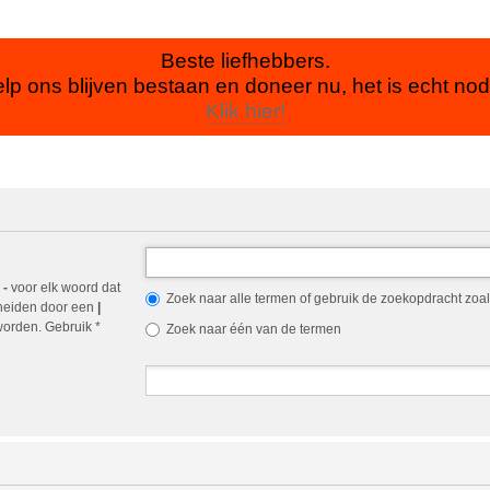
Beste liefhebbers.
lp ons blijven bestaan en doneer nu, het is echt nod
Klik hier!
n
-
voor elk woord dat
Zoek naar alle termen of gebruik de zoekopdracht zoals
cheiden door een
|
orden. Gebruik *
Zoek naar één van de termen