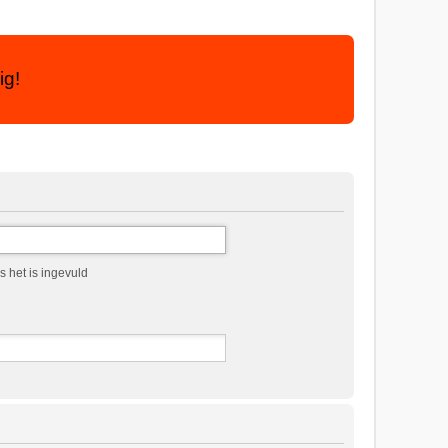
ig!
 het is ingevuld