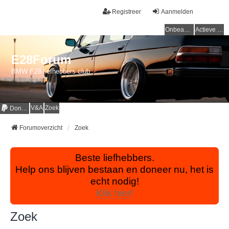
Registreer
Aanmelden
Onbeantwoorde onderwerpen
Actieve onderwerpen
E28Forum
BMW E28 liefhebbers club
V&A
Zoek
Donaties
Forumoverzicht
Zoek
Beste liefhebbers.
Help ons blijven bestaan en doneer nu, het is
echt nodig!
Klik hier!
Zoek