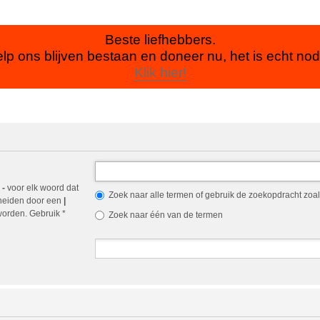
Beste liefhebbers.
lp ons blijven bestaan en doneer nu, het is echt nod
Klik hier!
n
-
voor elk woord dat
Zoek naar alle termen of gebruik de zoekopdracht zoals
cheiden door een
|
orden. Gebruik *
Zoek naar één van de termen