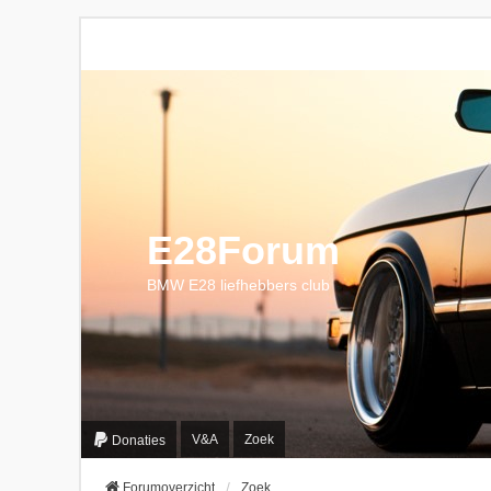
E28Forum
BMW E28 liefhebbers club
V&A
Zoek
Donaties
Forumoverzicht
Zoek