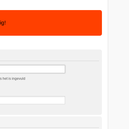
ig!
 het is ingevuld