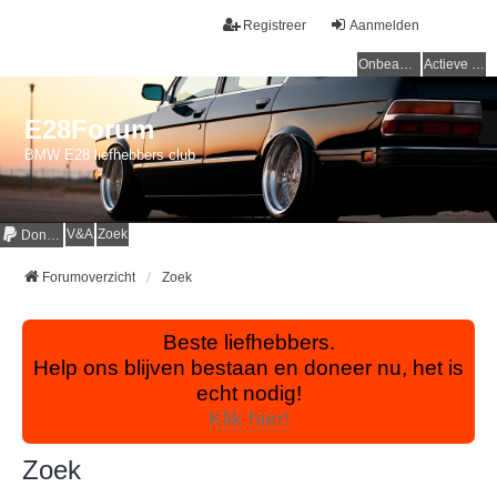
Registreer
Aanmelden
Onbeantwoorde onderwerpen
Actieve onderwerpen
E28Forum
BMW E28 liefhebbers club
V&A
Zoek
Donaties
Forumoverzicht
Zoek
Beste liefhebbers.
Help ons blijven bestaan en doneer nu, het is
echt nodig!
Klik hier!
Zoek