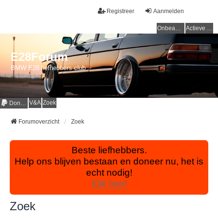
Registreer
Aanmelden
Onbeantwoorde onderwerpen
Actieve onderwerpen
E28Forum
BMW E28 liefhebbers club
V&A
Zoek
Donaties
Forumoverzicht
Zoek
Beste liefhebbers.
Help ons blijven bestaan en doneer nu, het is
echt nodig!
Klik hier!
Zoek