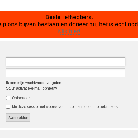
Beste liefhebbers.
lp ons blijven bestaan en doneer nu, het is echt nod
Klik hier!
Ik ben mijn wachtwoord vergeten
Stuur activatie-e-mail opnieuw
Onthouden
Mij deze sessie niet weergeven in de lijst met online gebruikers