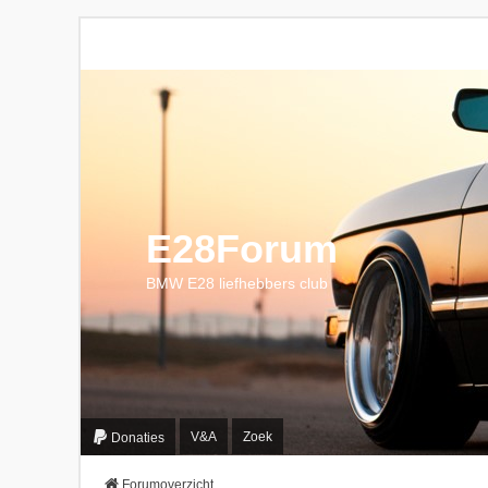
E28Forum
BMW E28 liefhebbers club
V&A
Zoek
Donaties
Forumoverzicht