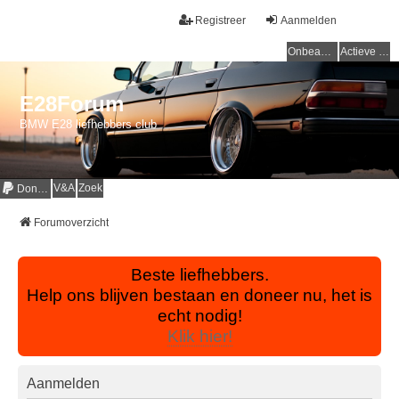
Registreer
Aanmelden
Onbeantwoorde onderwerpen
Actieve onderwerpen
E28Forum
BMW E28 liefhebbers club
V&A
Zoek
Donaties
Forumoverzicht
Beste liefhebbers.
Help ons blijven bestaan en doneer nu, het is
echt nodig!
Klik hier!
Aanmelden