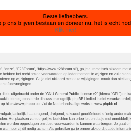
Beste liefhebbers.
lp ons blijven bestaan en doneer nu, het is echt nod
Klik hier!
, “onze”, “E28Forum”, “https://www.e28forum.nl”), ga je automatisch akkoord met 
 hebben het recht om de voorwaarden op ieder moment te wijzigen en zullen ons be
oleren op wijzigingen. Ga je niet akkoord met deze wijzigingen, maak dan niet lan
 en of toevoegingen.
die is uitgebracht onder de “
GNU General Public License v2
” (hierna “GPL”) en 
akt internetgebaseerde discussies mogelijk. phpBB Limited is niet verantwoordelij
n op
https://www.phpbb.com/
of de Nederlandstalige website
www.phpbb.nl
.
vulgair, lasterlijk, haatdragend, dreigend, seksueel georiënteerd of enig ander mat
den. Het plaatsen van dergelijke berichten kan ertoe leiden dat je met onmiddell
richten worden opgeslagen om deze voorwaarden te kunnen waarborgen. Je gaat er 
sen wanneer zij dit nodig achten. Als gebruiker ga je ermee akkoord, dat de informat