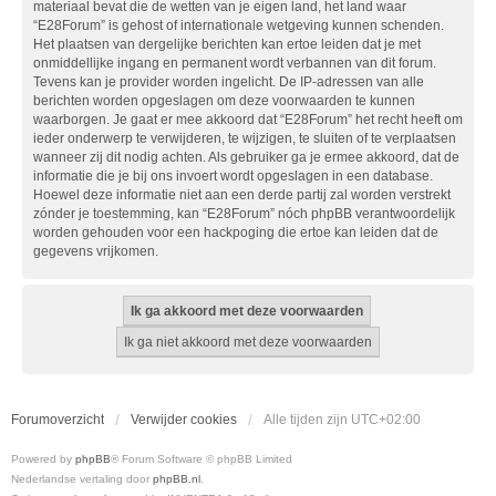
materiaal bevat die de wetten van je eigen land, het land waar
“E28Forum” is gehost of internationale wetgeving kunnen schenden.
Het plaatsen van dergelijke berichten kan ertoe leiden dat je met
onmiddellijke ingang en permanent wordt verbannen van dit forum.
Tevens kan je provider worden ingelicht. De IP-adressen van alle
berichten worden opgeslagen om deze voorwaarden te kunnen
waarborgen. Je gaat er mee akkoord dat “E28Forum” het recht heeft om
ieder onderwerp te verwijderen, te wijzigen, te sluiten of te verplaatsen
wanneer zij dit nodig achten. Als gebruiker ga je ermee akkoord, dat de
informatie die je bij ons invoert wordt opgeslagen in een database.
Hoewel deze informatie niet aan een derde partij zal worden verstrekt
zónder je toestemming, kan “E28Forum” nóch phpBB verantwoordelijk
worden gehouden voor een hackpoging die ertoe kan leiden dat de
gegevens vrijkomen.
Forumoverzicht
Verwijder cookies
Alle tijden zijn
UTC+02:00
Powered by
phpBB
® Forum Software © phpBB Limited
Nederlandse vertaling door
phpBB.nl
.