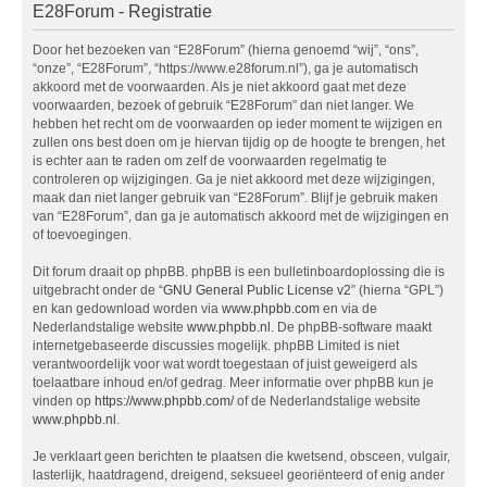
E28Forum - Registratie
Door het bezoeken van “E28Forum” (hierna genoemd “wij”, “ons”,
“onze”, “E28Forum”, “https://www.e28forum.nl”), ga je automatisch
akkoord met de voorwaarden. Als je niet akkoord gaat met deze
voorwaarden, bezoek of gebruik “E28Forum” dan niet langer. We
hebben het recht om de voorwaarden op ieder moment te wijzigen en
zullen ons best doen om je hiervan tijdig op de hoogte te brengen, het
is echter aan te raden om zelf de voorwaarden regelmatig te
controleren op wijzigingen. Ga je niet akkoord met deze wijzigingen,
maak dan niet langer gebruik van “E28Forum”. Blijf je gebruik maken
van “E28Forum”, dan ga je automatisch akkoord met de wijzigingen en
of toevoegingen.
Dit forum draait op phpBB. phpBB is een bulletinboardoplossing die is
uitgebracht onder de “
GNU General Public License v2
” (hierna “GPL”)
en kan gedownload worden via
www.phpbb.com
en via de
Nederlandstalige website
www.phpbb.nl
. De phpBB-software maakt
internetgebaseerde discussies mogelijk. phpBB Limited is niet
verantwoordelijk voor wat wordt toegestaan of juist geweigerd als
toelaatbare inhoud en/of gedrag. Meer informatie over phpBB kun je
vinden op
https://www.phpbb.com/
of de Nederlandstalige website
www.phpbb.nl
.
Je verklaart geen berichten te plaatsen die kwetsend, obsceen, vulgair,
lasterlijk, haatdragend, dreigend, seksueel georiënteerd of enig ander