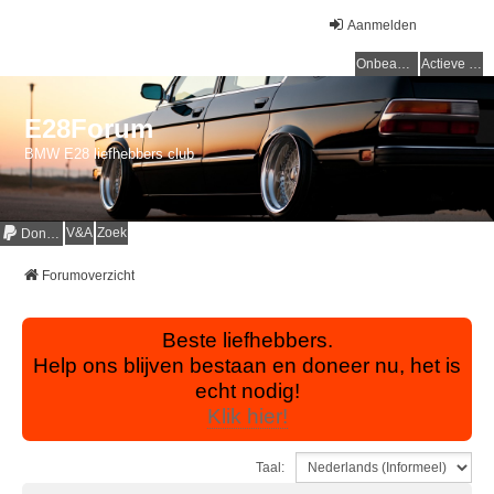
Aanmelden
Onbeantwoorde onderwerpen
Actieve onderwerpen
E28Forum
BMW E28 liefhebbers club
V&A
Zoek
Donaties
Forumoverzicht
Beste liefhebbers.
Help ons blijven bestaan en doneer nu, het is
echt nodig!
Klik hier!
Taal: