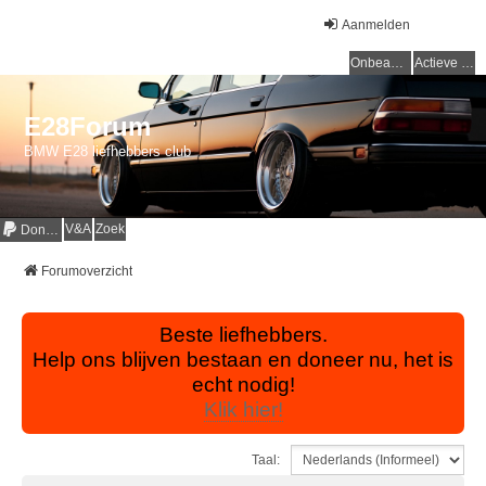
Aanmelden
Onbeantwoorde onderwerpen
Actieve onderwerpen
E28Forum
BMW E28 liefhebbers club
V&A
Zoek
Donaties
Forumoverzicht
Beste liefhebbers.
Help ons blijven bestaan en doneer nu, het is
echt nodig!
Klik hier!
Taal: