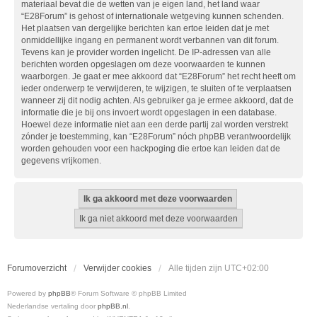
materiaal bevat die de wetten van je eigen land, het land waar
“E28Forum” is gehost of internationale wetgeving kunnen schenden.
Het plaatsen van dergelijke berichten kan ertoe leiden dat je met
onmiddellijke ingang en permanent wordt verbannen van dit forum.
Tevens kan je provider worden ingelicht. De IP-adressen van alle
berichten worden opgeslagen om deze voorwaarden te kunnen
waarborgen. Je gaat er mee akkoord dat “E28Forum” het recht heeft om
ieder onderwerp te verwijderen, te wijzigen, te sluiten of te verplaatsen
wanneer zij dit nodig achten. Als gebruiker ga je ermee akkoord, dat de
informatie die je bij ons invoert wordt opgeslagen in een database.
Hoewel deze informatie niet aan een derde partij zal worden verstrekt
zónder je toestemming, kan “E28Forum” nóch phpBB verantwoordelijk
worden gehouden voor een hackpoging die ertoe kan leiden dat de
gegevens vrijkomen.
Forumoverzicht
Verwijder cookies
Alle tijden zijn
UTC+02:00
Powered by
phpBB
® Forum Software © phpBB Limited
Nederlandse vertaling door
phpBB.nl
.