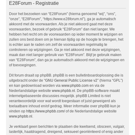
E28Forum - Registratie
Door het bezoeken van “E28Forum” (hierna genoemd “wij”, “ons”,
“onze”, “E28Forum”, “https://www.e28forum.nl”), ga je automatisch
akkoord met de voorwaarden. Als je niet akkoord gaat met deze
voorwaarden, bezoek of gebruik “E28Forum” dan niet langer. We
hebben het recht om de voorwaarden op ieder moment te wijzigen en
zullen ons best doen om je hiervan tijdig op de hoogte te brengen, het
is echter aan te raden om zelf de voorwaarden regelmatig te
controleren op wijzigingen. Ga je niet akkoord met deze wijzigingen,
maak dan niet langer gebruik van “E28Forum”. Blijf je gebruik maken
van “E28Forum”, dan ga je automatisch akkoord met de wijzigingen en
of toevoegingen.
Dit forum draait op phpBB. phpBB is een bulletinboardoplossing die is
uitgebracht onder de “
GNU General Public License v2
” (hierna “GPL”)
en kan gedownload worden via
www.phpbb.com
en via de
Nederlandstalige website
www.phpbb.nl
. De phpBB-software maakt
internetgebaseerde discussies mogelijk. phpBB Limited is niet
verantwoordelijk voor wat wordt toegestaan of juist geweigerd als
toelaatbare inhoud en/of gedrag. Meer informatie over phpBB kun je
vinden op
https://www.phpbb.com/
of de Nederlandstalige website
www.phpbb.nl
.
Je verklaart geen berichten te plaatsen die kwetsend, obsceen, vulgair,
lasterlijk, haatdragend, dreigend, seksueel georiënteerd of enig ander