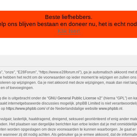
Beste liefhebbers.
lp ons blijven bestaan en doneer nu, het is echt nod
Klik hier!
, “onze”, “E28Forum”, “https://www.e28forum.nl”), ga je automatisch akkoord met 
 hebben het recht om de voorwaarden op ieder moment te wijzigen en zullen ons be
oleren op wijzigingen. Ga je niet akkoord met deze wijzigingen, maak dan niet lan
 en of toevoegingen.
die is uitgebracht onder de “
GNU General Public License v2
” (hierna “GPL”) en 
akt internetgebaseerde discussies mogelijk. phpBB Limited is niet verantwoordelij
n op
https://www.phpbb.com/
of de Nederlandstalige website
www.phpbb.nl
.
vulgair, lasterlijk, haatdragend, dreigend, seksueel georiënteerd of enig ander mat
den. Het plaatsen van dergelijke berichten kan ertoe leiden dat je met onmiddell
richten worden opgeslagen om deze voorwaarden te kunnen waarborgen. Je gaat er 
sen wanneer zij dit nodig achten. Als gebruiker ga je ermee akkoord, dat de informat