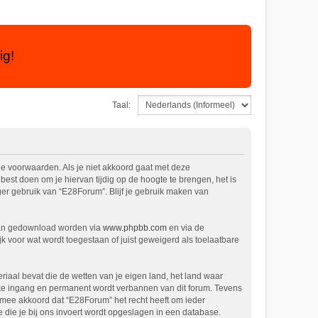
ig!
Taal:
de voorwaarden. Als je niet akkoord gaat met deze
st doen om je hiervan tijdig op de hoogte te brengen, het is
ger gebruik van “E28Forum”. Blijf je gebruik maken van
kan gedownload worden via
www.phpbb.com
en via de
k voor wat wordt toegestaan of juist geweigerd als toelaatbare
eriaal bevat die de wetten van je eigen land, het land waar
ijke ingang en permanent wordt verbannen van dit forum. Tevens
mee akkoord dat “E28Forum” het recht heeft om ieder
ie die je bij ons invoert wordt opgeslagen in een database.