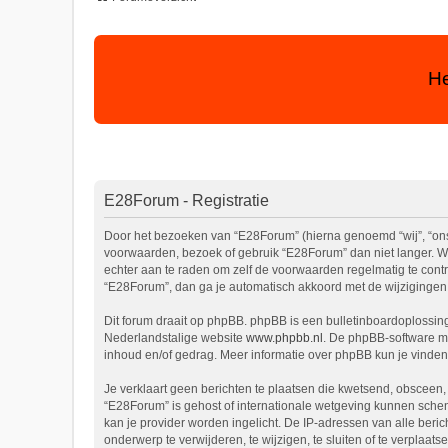
He
E28Forum - Registratie
Door het bezoeken van “E28Forum” (hierna genoemd “wij”, “ons”
voorwaarden, bezoek of gebruik “E28Forum” dan niet langer. We
echter aan te raden om zelf de voorwaarden regelmatig te contr
“E28Forum”, dan ga je automatisch akkoord met de wijzigingen
Dit forum draait op phpBB. phpBB is een bulletinboardoplossing 
Nederlandstalige website
www.phpbb.nl
. De phpBB-software ma
inhoud en/of gedrag. Meer informatie over phpBB kun je vinde
Je verklaart geen berichten te plaatsen die kwetsend, obsceen, 
“E28Forum” is gehost of internationale wetgeving kunnen schen
kan je provider worden ingelicht. De IP-adressen van alle be
onderwerp te verwijderen, te wijzigen, te sluiten of te verplaat