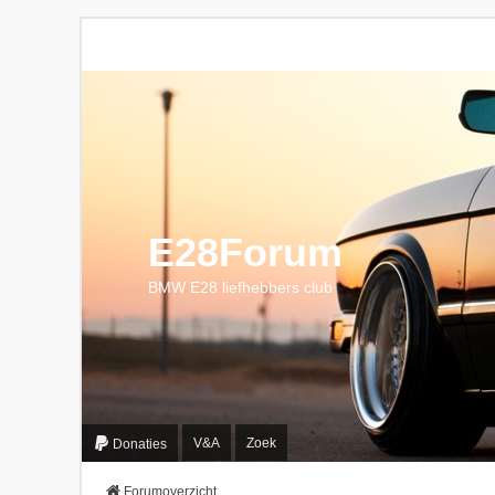
E28Forum
BMW E28 liefhebbers club
V&A
Zoek
Donaties
Forumoverzicht