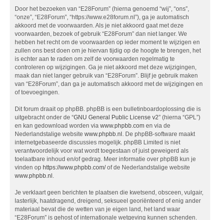
Door het bezoeken van “E28Forum” (hierna genoemd “wij”, “ons”,
“onze”, “E28Forum”, “https://www.e28forum.nl”), ga je automatisch
akkoord met de voorwaarden. Als je niet akkoord gaat met deze
voorwaarden, bezoek of gebruik “E28Forum” dan niet langer. We
hebben het recht om de voorwaarden op ieder moment te wijzigen en
zullen ons best doen om je hiervan tijdig op de hoogte te brengen, het
is echter aan te raden om zelf de voorwaarden regelmatig te
controleren op wijzigingen. Ga je niet akkoord met deze wijzigingen,
maak dan niet langer gebruik van “E28Forum”. Blijf je gebruik maken
van “E28Forum”, dan ga je automatisch akkoord met de wijzigingen en
of toevoegingen.
Dit forum draait op phpBB. phpBB is een bulletinboardoplossing die is
uitgebracht onder de “
GNU General Public License v2
” (hierna “GPL”)
en kan gedownload worden via
www.phpbb.com
en via de
Nederlandstalige website
www.phpbb.nl
. De phpBB-software maakt
internetgebaseerde discussies mogelijk. phpBB Limited is niet
verantwoordelijk voor wat wordt toegestaan of juist geweigerd als
toelaatbare inhoud en/of gedrag. Meer informatie over phpBB kun je
vinden op
https://www.phpbb.com/
of de Nederlandstalige website
www.phpbb.nl
.
Je verklaart geen berichten te plaatsen die kwetsend, obsceen, vulgair,
lasterlijk, haatdragend, dreigend, seksueel georiënteerd of enig ander
materiaal bevat die de wetten van je eigen land, het land waar
“E28Forum” is gehost of internationale wetgeving kunnen schenden.