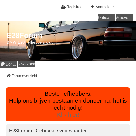
Registreer
Aanmelden
Onbeantwoorde onderwerpen
Actieve onderwerpen
E28Forum
BMW E28 liefhebbers club
V&A
Zoek
Donaties
Forumoverzicht
Beste liefhebbers.
Help ons blijven bestaan en doneer nu, het is
echt nodig!
Klik hier!
E28Forum - Gebruikersvoorwaarden