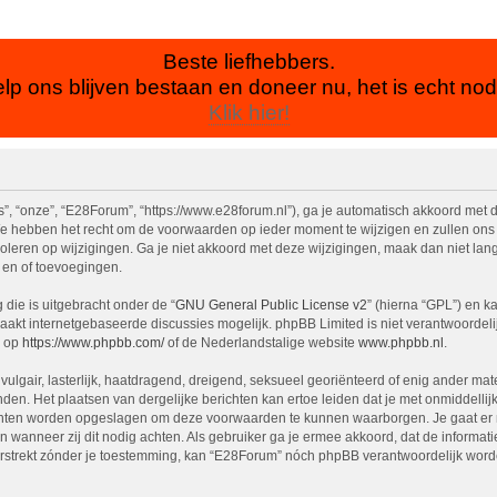
Beste liefhebbers.
lp ons blijven bestaan en doneer nu, het is echt nod
Klik hier!
, “onze”, “E28Forum”, “https://www.e28forum.nl”), ga je automatisch akkoord met 
 hebben het recht om de voorwaarden op ieder moment te wijzigen en zullen ons be
oleren op wijzigingen. Ga je niet akkoord met deze wijzigingen, maak dan niet lan
 en of toevoegingen.
die is uitgebracht onder de “
GNU General Public License v2
” (hierna “GPL”) en 
akt internetgebaseerde discussies mogelijk. phpBB Limited is niet verantwoordelij
n op
https://www.phpbb.com/
of de Nederlandstalige website
www.phpbb.nl
.
vulgair, lasterlijk, haatdragend, dreigend, seksueel georiënteerd of enig ander mat
den. Het plaatsen van dergelijke berichten kan ertoe leiden dat je met onmiddell
richten worden opgeslagen om deze voorwaarden te kunnen waarborgen. Je gaat er 
sen wanneer zij dit nodig achten. Als gebruiker ga je ermee akkoord, dat de informat
verstrekt zónder je toestemming, kan “E28Forum” nóch phpBB verantwoordelijk wor