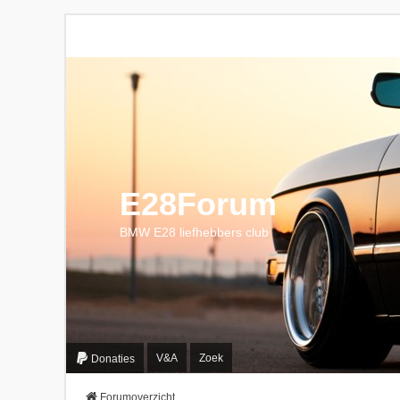
E28Forum
BMW E28 liefhebbers club
V&A
Zoek
Donaties
Forumoverzicht