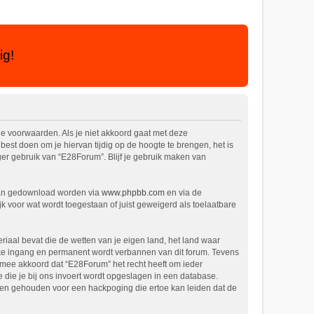
ig!
de voorwaarden. Als je niet akkoord gaat met deze
st doen om je hiervan tijdig op de hoogte te brengen, het is
ger gebruik van “E28Forum”. Blijf je gebruik maken van
kan gedownload worden via
www.phpbb.com
en via de
k voor wat wordt toegestaan of juist geweigerd als toelaatbare
eriaal bevat die de wetten van je eigen land, het land waar
ijke ingang en permanent wordt verbannen van dit forum. Tevens
mee akkoord dat “E28Forum” het recht heeft om ieder
ie die je bij ons invoert wordt opgeslagen in een database.
den gehouden voor een hackpoging die ertoe kan leiden dat de