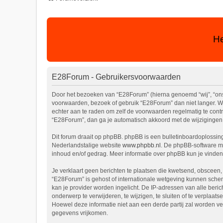
He
E28Forum - Gebruikersvoorwaarden
Door het bezoeken van “E28Forum” (hierna genoemd “wij”, “ons”
voorwaarden, bezoek of gebruik “E28Forum” dan niet langer. We
echter aan te raden om zelf de voorwaarden regelmatig te contr
“E28Forum”, dan ga je automatisch akkoord met de wijzigingen
Dit forum draait op phpBB. phpBB is een bulletinboardoplossing 
Nederlandstalige website
www.phpbb.nl
. De phpBB-software ma
inhoud en/of gedrag. Meer informatie over phpBB kun je vinde
Je verklaart geen berichten te plaatsen die kwetsend, obsceen, 
“E28Forum” is gehost of internationale wetgeving kunnen schen
kan je provider worden ingelicht. De IP-adressen van alle be
onderwerp te verwijderen, te wijzigen, te sluiten of te verplaat
Hoewel deze informatie niet aan een derde partij zal worden 
gegevens vrijkomen.