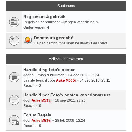
Subforums
Reglement & gebruik
Regels en gebruiksaanwijzingen voor dit forum
Onderwerpen:
4
Donateurs gezocht!
Helpen het forum te laten bestaan? Lees hier!
Actieve onderwerpen
Handleiding foto's posten
door
buurman & buurman
» 04 dec 2016, 12:34
Laatste bericht door
Auke M535i
»
04 dec 2016, 23:11
Reacties:
2
Handleiding: Foto's posten voor donateurs
door
Auke M535i
» 18 sep 2011, 22:28
Reacties:
0
Forum Regels
door
Auke M535i
» 28 feb 2009, 12:24
Reacties:
0