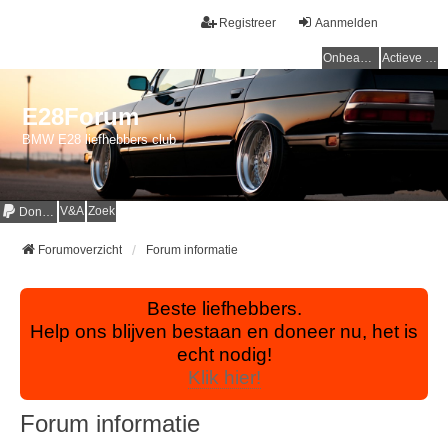
Registreer
Aanmelden
Onbeantwoorde onderwerpen
Actieve onderwerpen
E28Forum
BMW E28 liefhebbers club
V&A
Zoek
Donaties
Forumoverzicht
Forum informatie
Beste liefhebbers.
Help ons blijven bestaan en doneer nu, het is
echt nodig!
Klik hier!
Forum informatie