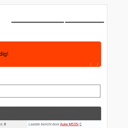
Onbeantwoorde onderwerpen
Actieve onderwerpen
dig!
atistieken
Laatste bericht
es:
0
Laatste bericht
door
Auke M535i