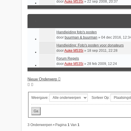
door
Auke M535i
»
22 sep 2008, 20:37
Handleiding foto's posten
door
buurman & buurman
»
04 dec 2016, 12:3
Handleiding: Foto's posten voor donateurs
door
Auke M535i
»
18 sep 2011, 22:28
Forum Regels
door
Auke M535i
»
28 feb 2009, 12:24
Nieuw Onderwerp
Weergave:
Sorteer Op:
3 Onderwerpen • Pagina
1
Van
1