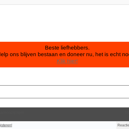
Beste liefhebbers.
elp ons blijven bestaan en doneer nu, het is echt no
Klik hier!
Aankondigingen
St
isteren!
Reacti