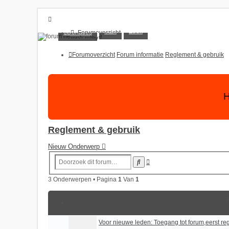
E28Forum
V&A
Zoek
Donaties
Forumoverzicht
Donaties
BMW E28 liefhebbers club
V&A
Forumoverzicht
Forum informatie
Reglement & gebruik
Zoek
Onbeantwoorde onderwerpen
Actieve onderwerpen
H
Aanmelden
Registreer
Reglement & gebruik
Nieuw Onderwerp
Uitgebreid
Zoek
Zoeken
3 Onderwerpen • Pagina
1
Van
1
Voor nieuwe leden: Toegang tot forum,eerst reg