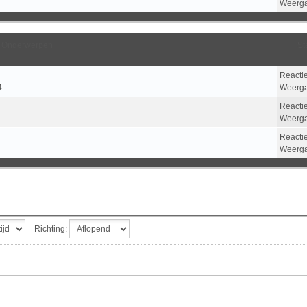
Weerg
Onderwerpen
St
Reacti
4
Weerg
Reacti
Weerg
Reacti
Weerg
Richting: