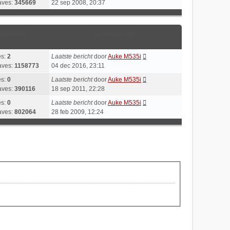
aves:
345669
22 sep 2008, 20:37
atistieken
Laatste bericht
es:
2
Laatste bericht
door
Auke M535i
aves:
1158773
04 dec 2016, 23:11
es:
0
Laatste bericht
door
Auke M535i
aves:
390116
18 sep 2011, 22:28
es:
0
Laatste bericht
door
Auke M535i
aves:
802064
28 feb 2009, 12:24