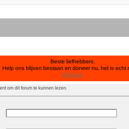
Beste liefhebbers.
Help ons blijven bestaan en doneer nu, het is echt 
Klik hier!
ent om dit forum te kunnen lezen.