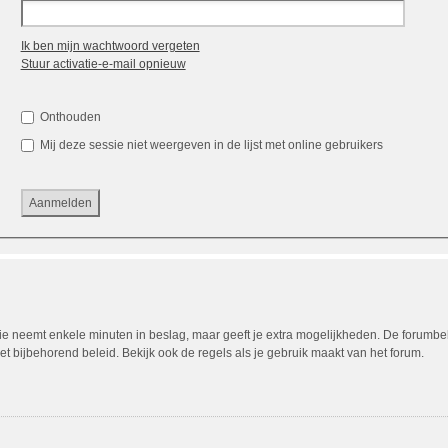
Ik ben mijn wachtwoord vergeten
Stuur activatie-e-mail opnieuw
Onthouden
Mij deze sessie niet weergeven in de lijst met online gebruikers
tie neemt enkele minuten in beslag, maar geeft je extra mogelijkheden. De forumb
t bijbehorend beleid. Bekijk ook de regels als je gebruik maakt van het forum.