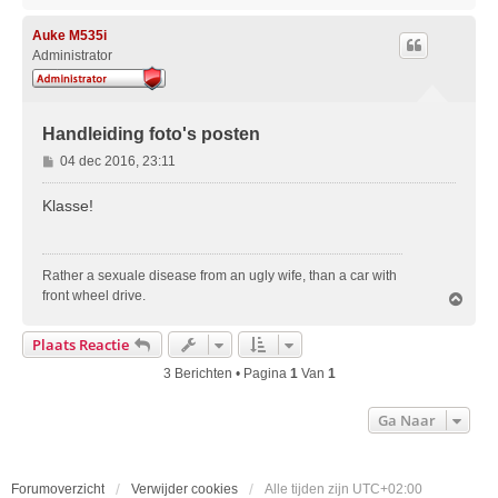
m
h
o
Auke M535i
o
Administrator
g
Handleiding foto's posten
B
04 dec 2016, 23:11
e
r
Klasse!
i
c
h
Rather a sexuale disease from an ugly wife, than a car with
t
front wheel drive.
O
m
h
Plaats Reactie
o
o
3 Berichten • Pagina
1
Van
1
g
Ga Naar
Forumoverzicht
Verwijder cookies
Alle tijden zijn
UTC+02:00