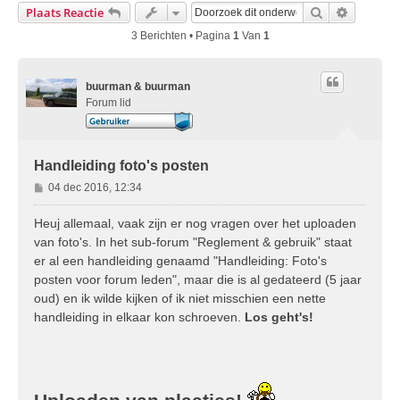
Zoek
Uitgebre
Plaats Reactie
3 Berichten • Pagina
1
Van
1
buurman & buurman
Forum lid
Handleiding foto's posten
B
04 dec 2016, 12:34
e
r
Heuj allemaal, vaak zijn er nog vragen over het uploaden
i
van foto's. In het sub-forum "Reglement & gebruik" staat
c
er al een handleiding genaamd "Handleiding: Foto's
h
posten voor forum leden", maar die is al gedateerd (5 jaar
t
oud) en ik wilde kijken of ik niet misschien een nette
handleiding in elkaar kon schroeven.
Los geht's!