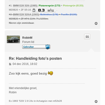
#1:
BMW E28 520i (1985)
.
Platanengrün (173)
+
Piniengrün (0133)
.
M20B20 + ZF S5-16.
.
#2:
BMW E28 520iA (1983)
.
Balticblau (178)
+
Pacific (0130)
.
M20B20 + ZF HP4-22/H.
?
L/100km.
O
Nieren zijn onmisbaar.
m
h
o
RobinM
o
g
Forum lid
Re: Handleiding foto's posten
B
04 dec 2016, 18:02
e
r
Zoo kijk eens, goed bezig
i
c
h
Met vriendelijke groet,
t
Robin
O
Ex 1983 '520i' 2.8 24v in Achatgrün met m52b28