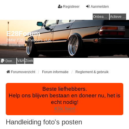
Registreer
Aanmelden
Onbeantwoorde onderwerpen
Actieve onderwerpen
E28Forum
BMW E28 liefhebbers club
V&A
Zoek
Donaties
Forumoverzicht
Forum informatie
Reglement & gebruik
Beste liefhebbers.
Help ons blijven bestaan en doneer nu, het is
echt nodig!
Klik hier!
Handleiding foto's posten