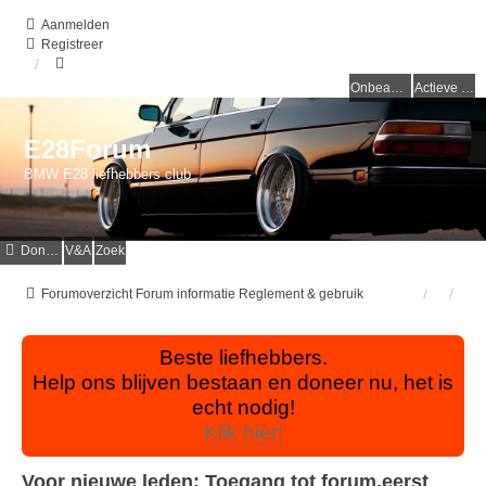
Aanmelden
Registreer
Onbeantwoorde onderwerpen
Actieve onderwerpen
E28Forum
BMW E28 liefhebbers club
Donaties
V&A
Zoek
Forumoverzicht
Forum informatie
Reglement & gebruik
Beste liefhebbers.
Help ons blijven bestaan en doneer nu, het is
echt nodig!
Klik hier!
Voor nieuwe leden: Toegang tot forum,eerst