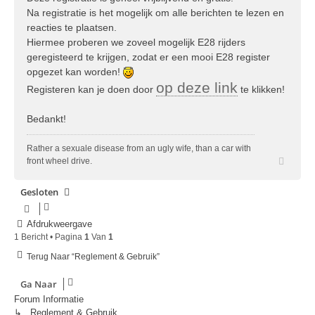
Na registratie is het mogelijk om alle berichten te lezen en
reacties te plaatsen.
Hiermee proberen we zoveel mogelijk E28 rijders
geregisteerd te krijgen, zodat er een mooi E28 register
opgezet kan worden!
op deze link
Registeren kan je doen door
te klikken!
Bedankt!
Rather a sexuale disease from an ugly wife, than a car with
Omho
front wheel drive.
Gesloten
Afdrukweergave
1 Bericht • Pagina
1
Van
1
Terug Naar “Reglement & Gebruik”
Ga Naar
Forum Informatie
↳ Reglement & Gebruik