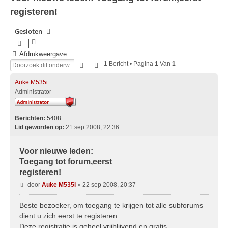
registeren!
Gesloten
Afdrukweergave
Zoek
Uitgebreid Zoeken
1 Bericht • Pagina
1
Van
1
Auke M535i
Administrator
Berichten:
5408
Lid geworden op:
21 sep 2008, 22:36
Voor nieuwe leden:
Toegang tot forum,eerst
registeren!
Bericht
door
Auke M535i
»
22 sep 2008, 20:37
Beste bezoeker, om toegang te krijgen tot alle subforums
dient u zich eerst te registeren.
Deze registratie is geheel vrijblijvend en gratis.