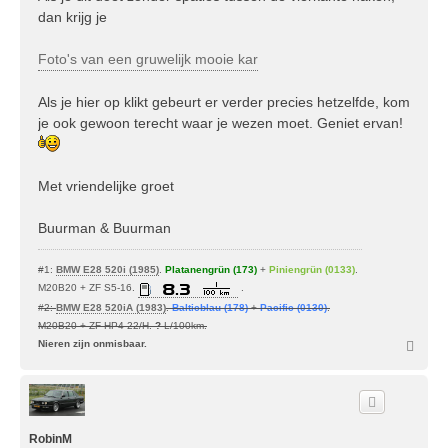
dan krijg je
Foto's van een gruwelijk mooie kar
Als je hier op klikt gebeurt er verder precies hetzelfde, kom
je ook gewoon terecht waar je wezen moet. Geniet ervan!
Met vriendelijke groet
Buurman & Buurman
#1:
BMW E28 520i (1985)
.
Platanengrün (173)
+
Piniengrün (0133)
.
M20B20 + ZF S5-16.
.
#2:
BMW E28 520iA (1983)
.
Balticblau (178)
+
Pacific (0130)
.
M20B20 + ZF HP4-22/H.
?
L/100km.
O
Nieren zijn onmisbaar.
m
h
o
o
g
RobinM