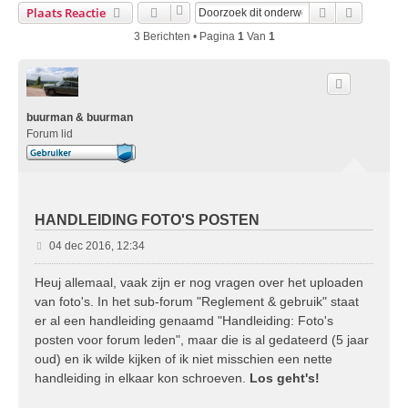
Zoek
Uitgebre
Plaats Reactie
3 Berichten • Pagina
1
Van
1
buurman & buurman
Forum lid
HANDLEIDING FOTO'S POSTEN
B
04 dec 2016, 12:34
e
r
Heuj allemaal, vaak zijn er nog vragen over het uploaden
i
van foto's. In het sub-forum "Reglement & gebruik" staat
c
er al een handleiding genaamd "Handleiding: Foto's
h
posten voor forum leden", maar die is al gedateerd (5 jaar
t
oud) en ik wilde kijken of ik niet misschien een nette
handleiding in elkaar kon schroeven.
Los geht's!