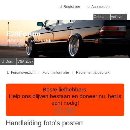
Registreer
Aanmelden
Onbeantwoorde onderwerpen
Actieve onderwerpen
E28Forum
BMW E28 liefhebbers club
Donaties
V&A
Zoek
Forumoverzicht
Forum informatie
Reglement & gebruik
Beste liefhebbers.
Help ons blijven bestaan en doneer nu, het is
echt nodig!
Klik hier!
Handleiding foto's posten