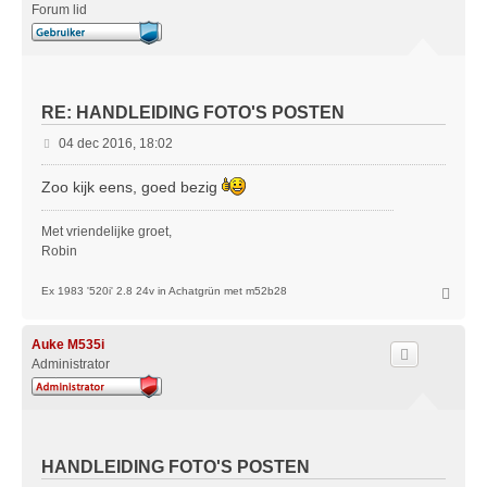
Forum lid
RE: HANDLEIDING FOTO'S POSTEN
B
04 dec 2016, 18:02
e
r
Zoo kijk eens, goed bezig
i
c
Met vriendelijke groet,
h
Robin
t
O
Ex 1983 '520i' 2.8 24v in Achatgrün met m52b28
m
h
o
Auke M535i
o
Administrator
g
HANDLEIDING FOTO'S POSTEN