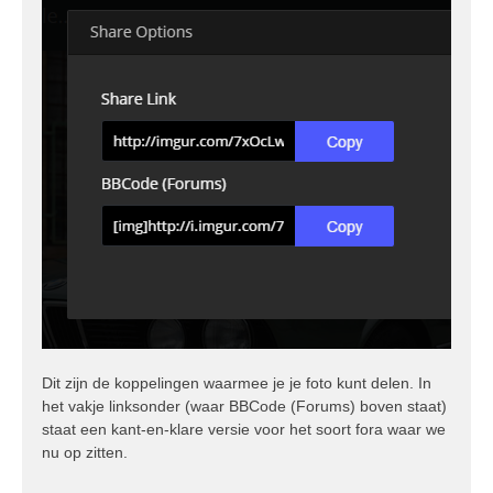
Dit zijn de koppelingen waarmee je je foto kunt delen. In
het vakje linksonder (waar BBCode (Forums) boven staat)
staat een kant-en-klare versie voor het soort fora waar we
nu op zitten.